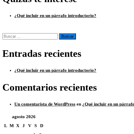
¿Qué incluir en un párrafo introductorio?
Entradas recientes
¿Qué incluir en un párrafo introductorio?
Comentarios recientes
Un comentarista de WordPress
en
¿Qué incluir en un párraf
agosto 2026
L
M
X
J
V
S
D