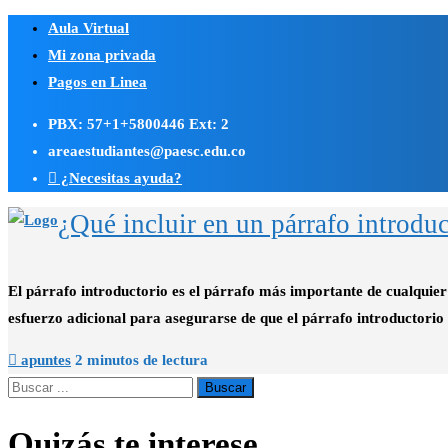
Saltar
Aula Virtual
al
Mi zona privada
contenido
Pagos en Linea
PBX: 57+1+5800446 Ext: 2
areaestudiantes@paesc.edu.co
¿Necesitas ayuda?
¿Qué incluir en un párrafo introdu
El párrafo introductorio es el párrafo más importante de cualquier 
esfuerzo adicional para asegurarse de que el párrafo introductorio
apuntes
2 minutos de lectura
Quizás te interese